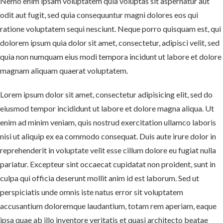
Nemo enim ipsam voluptatem quia voluptas sit aspernatur aut
odit aut fugit, sed quia consequuntur magni dolores eos qui
ratione voluptatem sequi nesciunt. Neque porro quisquam est, qui
dolorem ipsum quia dolor sit amet, consectetur, adipisci velit, sed
quia non numquam eius modi tempora incidunt ut labore et dolore
magnam aliquam quaerat voluptatem.
Lorem ipsum dolor sit amet, consectetur adipisicing elit, sed do
eiusmod tempor incididunt ut labore et dolore magna aliqua. Ut
enim ad minim veniam, quis nostrud exercitation ullamco laboris
nisi ut aliquip ex ea commodo consequat. Duis aute irure dolor in
reprehenderit in voluptate velit esse cillum dolore eu fugiat nulla
pariatur. Excepteur sint occaecat cupidatat non proident, sunt in
culpa qui officia deserunt mollit anim id est laborum. Sed ut
perspiciatis unde omnis iste natus error sit voluptatem
accusantium doloremque laudantium, totam rem aperiam, eaque
ipsa quae ab illo inventore veritatis et quasi architecto beatae