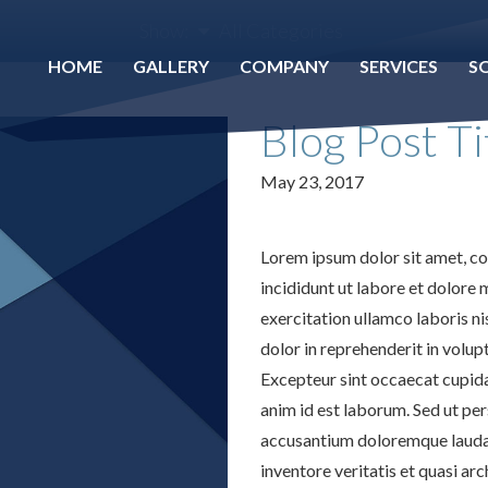
Show:
All Categories
HOME
GALLERY
COMPANY
SERVICES
S
Blog Post T
May 23, 2017
Lorem ipsum dolor sit amet, co
incididunt ut labore et dolore
exercitation ullamco laboris ni
dolor in reprehenderit in volupt
Excepteur sint occaecat cupidat
anim id est laborum. Sed ut per
accusantium doloremque laudan
inventore veritatis et quasi ar