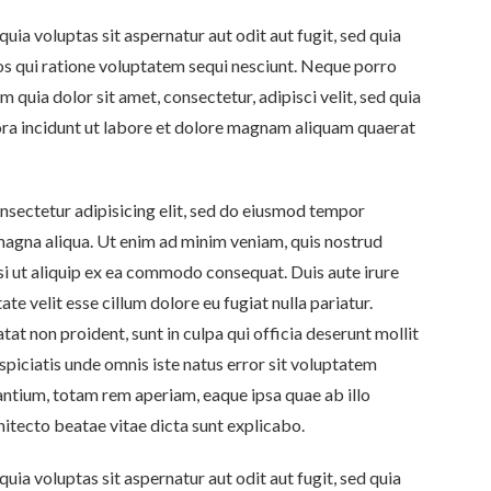
a voluptas sit aspernatur aut odit aut fugit, sed quia
s qui ratione voluptatem sequi nesciunt. Neque porro
 quia dolor sit amet, consectetur, adipisci velit, sed quia
a incidunt ut labore et dolore magnam aliquam quaerat
nsectetur adipisicing elit, sed do eiusmod tempor
 magna aliqua. Ut enim ad minim veniam, quis nostrud
si ut aliquip ex ea commodo consequat. Duis aute irure
ate velit esse cillum dolore eu fugiat nulla pariatur.
at non proident, sunt in culpa qui officia deserunt mollit
spiciatis unde omnis iste natus error sit voluptatem
tium, totam rem aperiam, eaque ipsa quae ab illo
chitecto beatae vitae dicta sunt explicabo.
a voluptas sit aspernatur aut odit aut fugit, sed quia