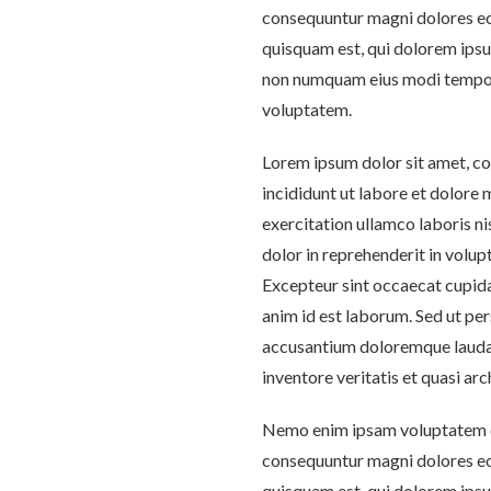
consequuntur magni dolores eo
quisquam est, qui dolorem ipsum
non numquam eius modi tempor
voluptatem.
Lorem ipsum dolor sit amet, co
incididunt ut labore et dolore
exercitation ullamco laboris ni
dolor in reprehenderit in volupt
Excepteur sint occaecat cupidat
anim id est laborum. Sed ut per
accusantium doloremque laudan
inventore veritatis et quasi ar
Nemo enim ipsam voluptatem qui
consequuntur magni dolores eo
quisquam est, qui dolorem ipsum