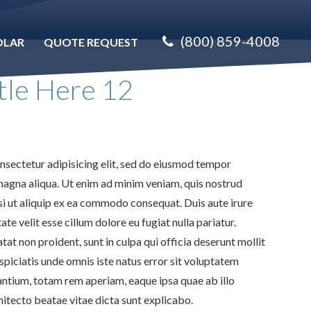
(800) 859-4008
OLAR
QUOTE REQUEST
itle Here 12
nsectetur adipisicing elit, sed do eiusmod tempor
 magna aliqua. Ut enim ad minim veniam, quis nostrud
si ut aliquip ex ea commodo consequat. Duis aute irure
ate velit esse cillum dolore eu fugiat nulla pariatur.
at non proident, sunt in culpa qui officia deserunt mollit
spiciatis unde omnis iste natus error sit voluptatem
tium, totam rem aperiam, eaque ipsa quae ab illo
chitecto beatae vitae dicta sunt explicabo.