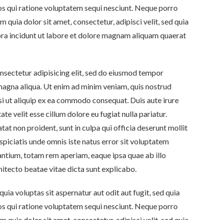
s qui ratione voluptatem sequi nesciunt. Neque porro
 quia dolor sit amet, consectetur, adipisci velit, sed quia
a incidunt ut labore et dolore magnam aliquam quaerat
nsectetur adipisicing elit, sed do eiusmod tempor
 magna aliqua. Ut enim ad minim veniam, quis nostrud
si ut aliquip ex ea commodo consequat. Duis aute irure
ate velit esse cillum dolore eu fugiat nulla pariatur.
at non proident, sunt in culpa qui officia deserunt mollit
spiciatis unde omnis iste natus error sit voluptatem
tium, totam rem aperiam, eaque ipsa quae ab illo
chitecto beatae vitae dicta sunt explicabo.
a voluptas sit aspernatur aut odit aut fugit, sed quia
s qui ratione voluptatem sequi nesciunt. Neque porro
 quia dolor sit amet, consectetur, adipisci velit, sed quia