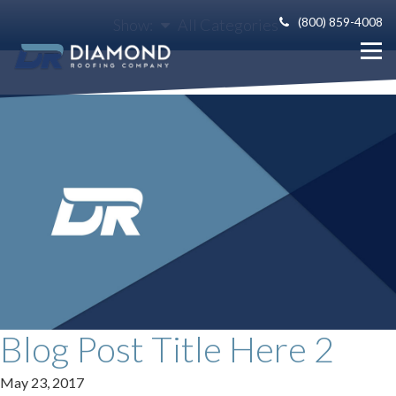
(800) 859-4008
Show:
All Categories
Blog Post Title Here 2
May 23, 2017