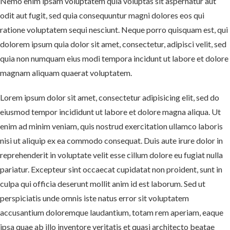
Nemo enim ipsam voluptatem quia voluptas sit aspernatur aut
odit aut fugit, sed quia consequuntur magni dolores eos qui
ratione voluptatem sequi nesciunt. Neque porro quisquam est, qui
dolorem ipsum quia dolor sit amet, consectetur, adipisci velit, sed
quia non numquam eius modi tempora incidunt ut labore et dolore
magnam aliquam quaerat voluptatem.
Lorem ipsum dolor sit amet, consectetur adipisicing elit, sed do
eiusmod tempor incididunt ut labore et dolore magna aliqua. Ut
enim ad minim veniam, quis nostrud exercitation ullamco laboris
nisi ut aliquip ex ea commodo consequat. Duis aute irure dolor in
reprehenderit in voluptate velit esse cillum dolore eu fugiat nulla
pariatur. Excepteur sint occaecat cupidatat non proident, sunt in
culpa qui officia deserunt mollit anim id est laborum. Sed ut
perspiciatis unde omnis iste natus error sit voluptatem
accusantium doloremque laudantium, totam rem aperiam, eaque
ipsa quae ab illo inventore veritatis et quasi architecto beatae