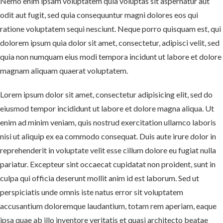
Nemo enim ipsam voluptatem quia voluptas sit aspernatur aut
odit aut fugit, sed quia consequuntur magni dolores eos qui
ratione voluptatem sequi nesciunt. Neque porro quisquam est, qui
dolorem ipsum quia dolor sit amet, consectetur, adipisci velit, sed
quia non numquam eius modi tempora incidunt ut labore et dolore
magnam aliquam quaerat voluptatem.
Lorem ipsum dolor sit amet, consectetur adipisicing elit, sed do
eiusmod tempor incididunt ut labore et dolore magna aliqua. Ut
enim ad minim veniam, quis nostrud exercitation ullamco laboris
nisi ut aliquip ex ea commodo consequat. Duis aute irure dolor in
reprehenderit in voluptate velit esse cillum dolore eu fugiat nulla
pariatur. Excepteur sint occaecat cupidatat non proident, sunt in
culpa qui officia deserunt mollit anim id est laborum. Sed ut
perspiciatis unde omnis iste natus error sit voluptatem
accusantium doloremque laudantium, totam rem aperiam, eaque
ipsa quae ab illo inventore veritatis et quasi architecto beatae